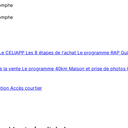
iomphe
iomphe
Le CELIAPP
Les 8 étapes de l'achat
Le programme RAP
Gu
e la vente
Le programme 40km
Maison et prise de photos
ation
Accès courtier